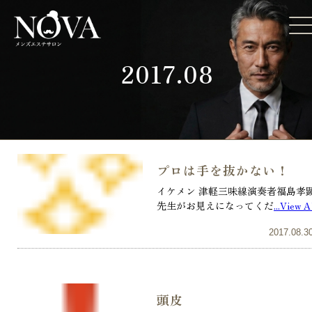
2017.08
プロは手を抜かない！
イケメン 津軽三味線演奏者​福島孝
先生がお見えになってくだ
...View A
2017.08.3
頭皮