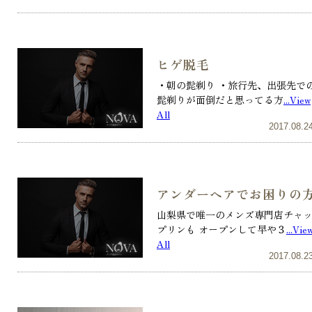
ヒゲ脱毛
・朝の髭剃り ・旅行先、出張先で
髭剃りが面倒だと思ってる方
...View
All
2017.08.2
アンダーヘアでお困りの
山梨県で唯一のメンズ専門店チャ
プリンも オープンして早や３
...Vie
All
2017.08.2