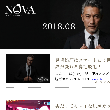
2018.08
鼻毛処理はスマートに！
界が変わる鼻毛脱毛！
こんにちは(^O^)山梨・甲府メンズ
脱毛サロンCHAPLIN
...View All
2018.08.2
男だってキレイな肌がカ