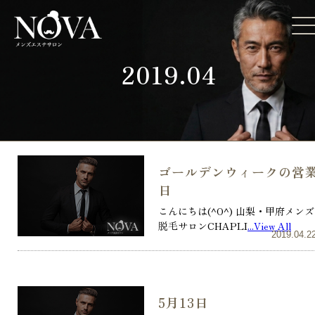
2019.04
ゴールデンウィークの営
日
こんにちは(^O^) 山梨・甲府メンズ
脱毛サロンCHAPLI
...View All
2019.04.2
5月13日