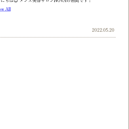
んにちは😊 メンズ美容サロンNOVAの岩間です！
iew All
2022.05.20