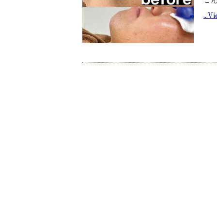
こ
...V