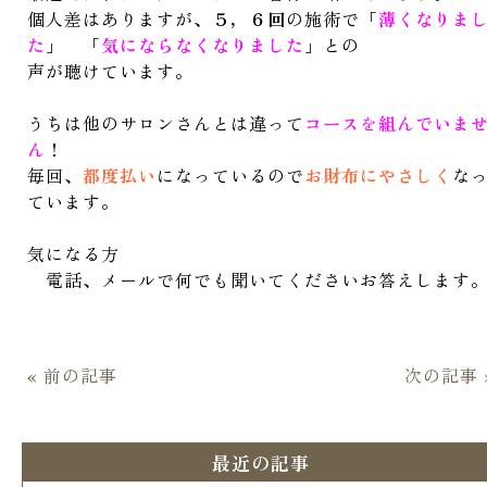
個人差はありますが、
５，６回
の施術で「
薄くなりま
た
」 「
気にならなくなりました
」との
声が聴けています。
うちは他のサロンさんとは違って
コース
を
組んでいま
ん
！
毎回、
都度払い
になっているので
お財布にやさしく
な
ています。
気になる方
電話、メールで何でも聞いてくださいお答えします
« 前の記事
次の記事 
最近の記事