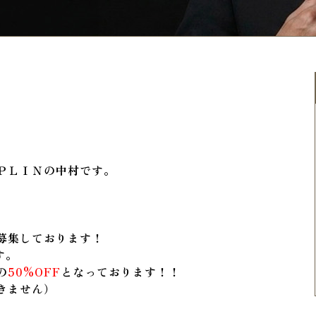
ＰＬＩＮの中村です。
募集しております！
す。
の
50%OFF
となっております！！
きません）