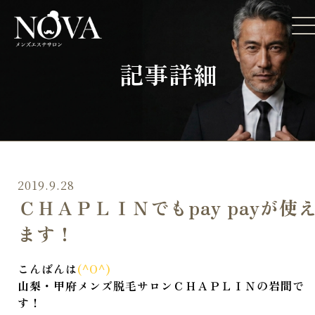
記事詳細
2019.9.28
ＣＨＡＰＬＩＮでもpay payが使
ます！
こんばんは
(^O^)
山梨・甲府メンズ脱毛サロンＣＨＡＰＬＩＮの岩間で
す！